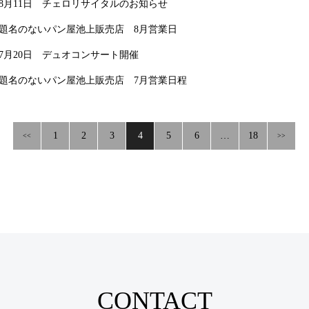
8月11日 チェロリサイタルのお知らせ
題名のないパン屋池上販売店 8月営業日
7月20日 デュオコンサート開催
題名のないパン屋池上販売店 7月営業日程
1
2
3
4
5
6
…
18
<<
>>
CONTACT