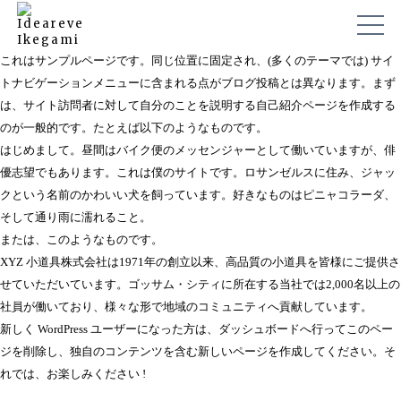
これはサンプルページです。同じ位置に固定され、(多くのテーマでは) サイ
トナビゲーションメニューに含まれる点がブログ投稿とは異なります。まず
は、サイト訪問者に対して自分のことを説明する自己紹介ページを作成する
のが一般的です。たとえば以下のようなものです。
はじめまして。昼間はバイク便のメッセンジャーとして働いていますが、俳
優志望でもあります。これは僕のサイトです。ロサンゼルスに住み、ジャッ
クという名前のかわいい犬を飼っています。好きなものはピニャコラーダ、
そして通り雨に濡れること。
または、このようなものです。
XYZ 小道具株式会社は1971年の創立以来、高品質の小道具を皆様にご提供さ
せていただいています。ゴッサム・シティに所在する当社では2,000名以上の
社員が働いており、様々な形で地域のコミュニティへ貢献しています。
新しく WordPress ユーザーになった方は、
ダッシュボード
へ行ってこのペー
ジを削除し、独自のコンテンツを含む新しいページを作成してください。そ
れでは、お楽しみください !